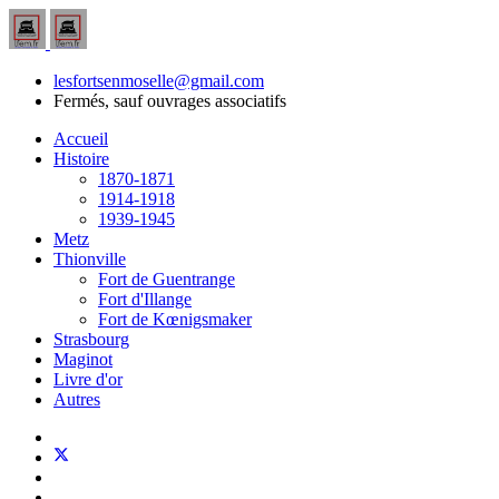
lesfortsenmoselle@gmail.com
Fermés, sauf ouvrages associatifs
Accueil
Histoire
1870-1871
1914-1918
1939-1945
Metz
Thionville
Fort de Guentrange
Fort d'Illange
Fort de Kœnigsmaker
Strasbourg
Maginot
Livre d'or
Autres