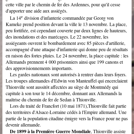
cette ville par le chemin de fer des Ardennes, pour qu'il cesse
d'apporter une aide aux assiégés.
e
La 14
division d'infanterie commandée par Georg von
Kameke prend position devant la ville le 13 novembre. La place,
peu fortifiée, est cependant couverte par deux lignes de hauteurs,
des inondations et des marécages. Le 22 novembre, les
assiégeants ouvrent le bombardement avec 85 pièces d'artillerie,
accompagné d'une attaque d'infanterie qui donne peu de résultats
en raison des fortes pluies. Le 24 novembre, la place capitule : les
Allemands prennent 4 000 prisonniers ainsi que 199 canons et
des approvisionnements importants.
Les gardes nationaux sont autorisés à rentrer dans leurs foyers.
Les troupes allemandes d'Edwin von Manteuffel qui encerclaient
Thionville sont aussitôt affectées au siège de Montmédy qui
capitule à son tour le 14 décembre, donnant aux Allemands la
maîtrise du chemin de fer de Sedan à Thionville.
Lors du traité de Francfort (10 mai 1871),Thionville fait partie
des territoires d'Alsace-Lorraine cédés à l'Empire allemand. Une
partie de la population citadine émigre vers la France pour ne pas
devenir allemande.
De 1899 à la Première Guerre Mondiale
, Thionville assiste