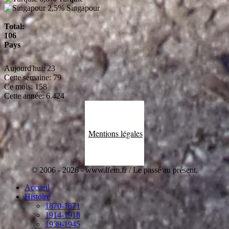
2,5%
Singapour
Total:
106
Pays
Aujourd'hui:
23
Cette semaine:
79
Ce mois:
158
Cette année:
6.424
Mentions légales
© 2006 - 2026 - www.lfem.fr / Le passé au présent.
Accueil
Histoire
1870-1871
1914-1918
1939-1945