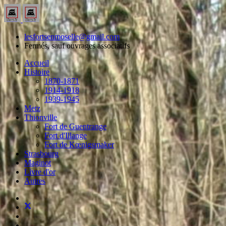
lesfortsenmoselle@gmail.com
Fermés, sauf ouvrages associatifs
Accueil
Histoire
1870-1871
1914-1918
1939-1945
Metz
Thionville
Fort de Guentrange
Fort d'Illange
Fort de Kœnigsmaker
Strasbourg
Maginot
Livre d'or
Autres