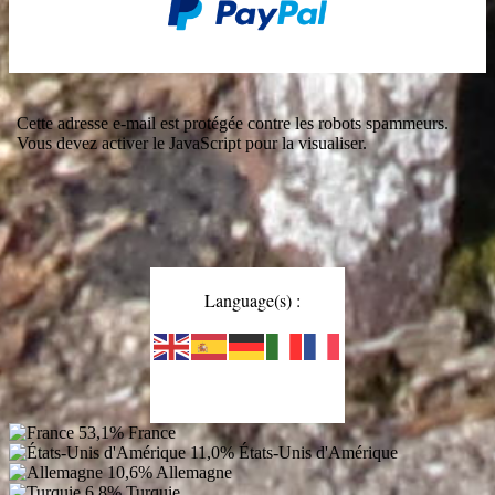
Cette adresse e-mail est protégée contre les robots spammeurs.
Vous devez activer le JavaScript pour la visualiser.
Language(s) :
53,1%
France
11,0%
États-Unis d'Amérique
10,6%
Allemagne
6,8%
Turquie