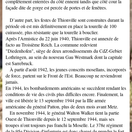
complètement enterrées du côté ennemi tandis que côté cour la
façade dite de gorge est percée de portes et de fenêtres.
D’autre part, les festes de Thionville sont construites durant la
période où est mis définitivement en place la tourelle de 100
cuirassée, plus résistante que la tourelle à bouclier.
Après l'Armistice du 22 juin 1940, Thionville est annexée de
facto au Troisième Reich. La commune redevient
"Diedenhofen", siège de deux arrondissements du CdZ-Gebiet
Lothringen, au sein du nouveau Gau Westmark dont la capitale
est Sarrebruck.
À partir d'août 1942, les jeunes conscrits mosellans, incorporés
de force, partent sur le Front de l'Est. Beaucoup ne reviendront
jamais.
En 1944, les bombardements américains se succèdent rendant les
conditions de vie des civils plus difficiles encore. Finalement, la
ville est libérée le 13 septembre 1944 par la IIIe armée
américaine du général Patton, plus de deux mois avant Metz.
En novembre 1944, le général Walton Walker tient la partie
Ouest de Thionville depuis le 12 septembre 1944, mais ses
troupes n’ont toujours pas franchi la Moselle. Le 378e régiment
de la 95e Division d'infanterie est donc chargé de prendre le fort