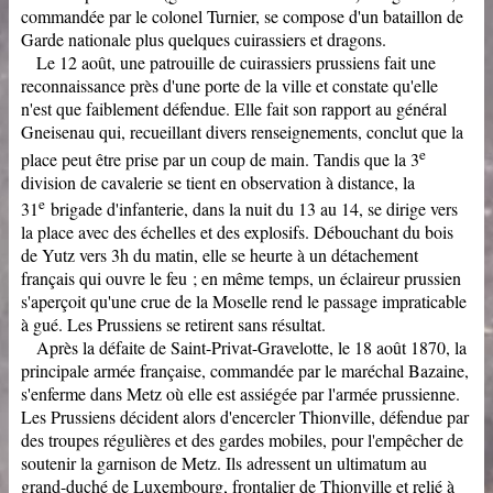
commandée par le colonel Turnier, se compose d'un bataillon de
Garde nationale plus quelques cuirassiers et dragons.
Le 12 août, une patrouille de cuirassiers prussiens fait une
reconnaissance près d'une porte de la ville et constate qu'elle
n'est que faiblement défendue. Elle fait son rapport au général
Gneisenau qui, recueillant divers renseignements, conclut que la
e
place peut être prise par un coup de main. Tandis que la 3
division de cavalerie se tient en observation à distance, la
e
31
brigade d'infanterie, dans la nuit du 13 au 14, se dirige vers
la place avec des échelles et des explosifs. Débouchant du bois
de Yutz vers 3h du matin, elle se heurte à un détachement
français qui ouvre le feu ; en même temps, un éclaireur prussien
s'aperçoit qu'une crue de la Moselle rend le passage impraticable
à gué. Les Prussiens se retirent sans résultat.
Après la défaite de Saint-Privat-Gravelotte, le 18 août 1870, la
principale armée française, commandée par le maréchal Bazaine,
s'enferme dans Metz où elle est assiégée par l'armée prussienne.
Les Prussiens décident alors d'encercler Thionville, défendue par
des troupes régulières et des gardes mobiles, pour l'empêcher de
soutenir la garnison de Metz. Ils adressent un ultimatum au
grand-duché de Luxembourg, frontalier de Thionville et relié à