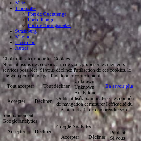
Metz
Thionville
Fort de Guentrange
Fort d'Illange
Fort de Kœnigsmaker
Strasbourg
Maginot
Livre d'or
Autres
Choix utilisateur pour les Cookies
Nous utilisons des cookies afin de vous proposer les meilleurs
services possibles. Si vous déclinez l'utilisation de ces cookies, le
site web pourrait ne pas fonctionner correctement.
Unknown
Tout accepter
Tout décliner
En savoir plus
Unknown
Analytique
Outils utilisés pour analyser les données
Accepter
Décliner
de navigation et mesurer l'efficacité du
site internet afin de comprendre son
fonctionnement.
Google Analytics
Google Analytics
Accepter
Décliner
Publicité
Accepter
Décliner
Si vous