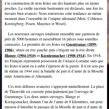
à la construction de trois festes sur des hauteurs plus ou moins
proches. La vieille enceinte bastionnée est déclassée, une fois les
travaux bien avancés. Nous retrouvons cette tendance au même
moment dans l’ensemble de l’empire allemand (Metz, Coblence,
Kœnisgberg, Posen, Mayence et Wesel).
Les nouveaux ouvrages totalisent ensemble une garnison de
près de 5000 hommes et rassemblent 16 pièces sous tourelles
Guentrange (1899-
cuirassées. La première de ces festes est
1906)
, située en rive gauche puis s’érigent sur la rive droite
Illange (1904-1910)
Kœnigsmacker (1908-1914)
et
. En 1918,
les Français reprennent possession de l’Alsace-Lorraine sans que
les festes n’aient eu à subir l’épreuve de la guerre. Il n’en sera pas
de même en 1944 avec la bataille de part et d’autre de la Moselle
entre Américains et Allemands.
Ces trois défenses avancées s’appuyent mutuellement. La place
de Thionville est couverte principalement par l’ouvrage de
Guentrange. Les deux autres ouvrages, Illange et
Kœnigsmacker, distants l’un de l’autre de 8 kilomètres, ont pour
mission d’interdire le passage de la Moselle de part et d’autre de