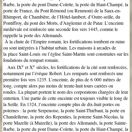
Barbe, la porte du pont Dame-Colette, la porte du Haut-Champé, la
porte de France, du Pont Rémond (ou Renmont) de la Saux-en-
Rhimport, de Chambière, de l’Hôtel-lambert, d’Outre-seille, du
Pontiffroy, du pont des Morts, d’Anglemur et de Patar. L’enceinte
médiévale est renforcée une seconde fois vers 1445, comme le
rappelle la porte des Allemands.
À la chute de l’Empire romain, les fortifications tombent en ruine
ou sont intégrées à l’habitat urbain. Les maisons à arcades de
la place Saint-Louis ou l’église Saint-Martin sont construites sur les
fondations du rempart romain.
e
e
Aux IX
et X
siècles, les fortifications de la cité sont renforcées,
notamment par l’évêque Robert. Les remparts sont renforcés une
première fois vers 1235. L’enceinte, de plus de 6 000 mètres de
long, compte alors pas moins de trente-huit tours carrées ou
rondes.
La plupart portent le nom des corporations chargées de leur
entretien. Une partie de cette enceinte est toujours visible le long de
la Seille. En 1324, l’enceinte compte plus de dix-huit portes ou
poternes : la porte Serpenoise, la porte Saint-Thiébaut, la porte en
Chandellerue, la porte des Repenties, la poterne Saint-Nicolas, la
porte Mazelle (à Maizelle), la porte des Allemands, la porte Sainte-
Barbe, la porte du pont Dame-Colette, la porte du Haut-Champé, la