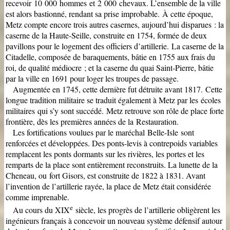
recevoir 10 000 hommes et 2 000 chevaux. L’ensemble de la ville
est alors bastionné, rendant sa prise improbable.
À cette époque,
Metz compte encore trois autres casernes, aujourd’hui disparues : la
caserne de la Haute-Seille, construite en 1754, formée de deux
pavillons pour le logement des officiers d’artillerie.
La caserne de la
Citadelle, composée de baraquements, bâtie en 1755 aux frais du
roi, de qualité médiocre ; et la caserne du quai Saint-Pierre, bâtie
par la ville en 1691 pour loger les troupes de passage.
Augmentée en 1745, cette dernière fut détruite avant 1817.
Cette
longue tradition militaire se traduit également à Metz par les écoles
militaires qui s’y sont succédé.
Metz retrouve son rôle de place forte
frontière, dès les premières années de la Restauration.
Les fortifications voulues par le maréchal Belle-Isle sont
renforcées et développées. Des ponts-levis à contrepoids variables
remplacent les ponts dormants sur les rivières, les portes et les
remparts de la place sont entièrement reconstruits. La lunette de la
Cheneau, ou fort Gisors, est construite de 1822 à 1831.
Avant
l’invention de l’artillerie rayée, la place de Metz était considérée
comme imprenable.
e
Au cours du XIX
siècle, les progrès de l’artillerie obligèrent les
ingénieurs français à concevoir un nouveau système défensif autour