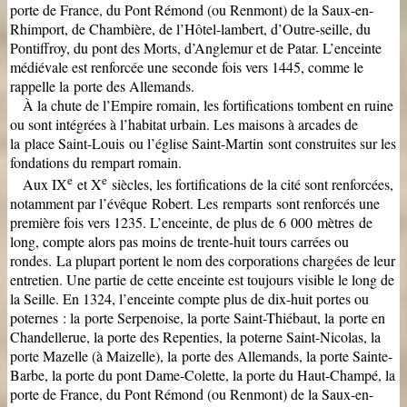
porte de France, du Pont Rémond (ou Renmont) de la Saux-en-
Rhimport, de Chambière, de l’Hôtel-lambert, d’Outre-seille, du
Pontiffroy, du pont des Morts, d’Anglemur et de Patar. L’enceinte
médiévale est renforcée une seconde fois vers 1445, comme le
rappelle la porte des Allemands.
À la chute de l’Empire romain, les fortifications tombent en ruine
ou sont intégrées à l’habitat urbain. Les maisons à arcades de
la place Saint-Louis ou l’église Saint-Martin sont construites sur les
fondations du rempart romain.
e
e
Aux IX
et X
siècles, les fortifications de la cité sont renforcées,
notamment par l’évêque Robert. Les remparts sont renforcés une
première fois vers 1235. L’enceinte, de plus de 6 000 mètres de
long, compte alors pas moins de trente-huit tours carrées ou
rondes.
La plupart portent le nom des corporations chargées de leur
entretien. Une partie de cette enceinte est toujours visible le long de
la Seille. En 1324, l’enceinte compte plus de dix-huit portes ou
poternes : la porte Serpenoise, la porte Saint-Thiébaut, la porte en
Chandellerue, la porte des Repenties, la poterne Saint-Nicolas, la
porte Mazelle (à Maizelle), la porte des Allemands, la porte Sainte-
Barbe, la porte du pont Dame-Colette, la porte du Haut-Champé, la
porte de France, du Pont Rémond (ou Renmont) de la Saux-en-