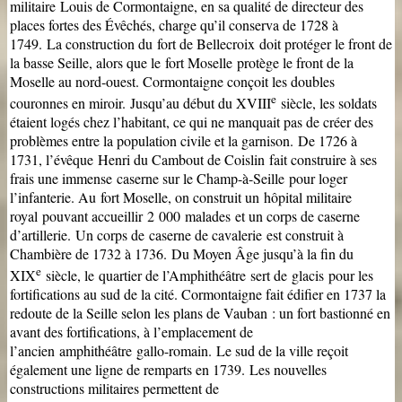
militaire Louis de Cormontaigne, en sa qualité de directeur des
places fortes des Évêchés, charge qu’il conserva de 1728 à
1749.
La construction du fort
de Bellecroix doit protéger le front de
la basse Seille, alors que le fort Moselle protège le front de la
Moselle au nord-ouest. Cormontaigne conçoit les doubles
e
couronnes en miroir.
Jusqu’au début du XVIII
siècle, les soldats
étaient logés chez l’habitant, ce qui ne manquait pas de créer des
problèmes entre la population civile et la garnison.
De 1726 à
1731, l’évêque Henri du Cambout de Coislin fait construire à ses
frais une immense caserne sur le Champ-à-Seille pour loger
l’infanterie. Au fort Moselle, on construit un hôpital militaire
royal pouvant accueillir 2 000 malades et un corps de caserne
d’artillerie.
Un corps de caserne de cavalerie est construit à
Chambière de 1732 à 1736.
Du Moyen Âge jusqu’à la fin du
e
XIX
siècle, le quartier de l’Amphithéâtre sert de glacis pour les
fortifications au sud de la cité. Cormontaigne fait édifier en 1737 la
redoute de la Seille selon les plans de Vauban : un fort bastionné en
avant des fortifications, à l’emplacement de
l’ancien amphithéâtre gallo-romain.
Le sud de la ville reçoit
également une ligne de remparts en 1739.
Les nouvelles
constructions militaires permettent de