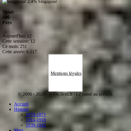
2,4%
Singapour
Total:
106
Pays
Aujourd'hui:
12
Cette semaine:
12
Ce mois:
251
Cette année:
6.517
Mentions légales
© 2006 - 2026 - www.lfem.fr / Le passé au présent.
Accueil
Histoire
1870-1871
1914-1918
1939-1945
Metz