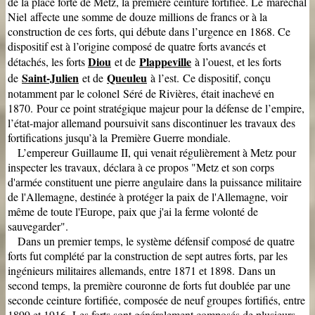
de la place forte de Metz, la première ceinture fortifiée. Le maréchal
Niel affecte une somme de douze millions de francs or à la
construction de ces forts, qui débute dans l’urgence en 1868. Ce
dispositif est à l’origine composé de quatre forts avancés et
Diou
Plappeville
détachés, les forts
et de
à l’ouest, et les forts
Saint-Julien
Queuleu
de
et de
à l’e
st.
Ce dispositif, conçu
notamment par le colonel Séré de Rivières, était inachevé en
1870.
Pour ce point stratégique majeur pour la défense de l’empire,
l’état-major allemand poursuivit sans discontinuer les travaux des
fortifications jusqu’à la Première Guerre mondiale.
L’empereur Guillaume II, qui venait régulièrement à Metz pour
inspecter les travaux, déclara à ce propos "Metz et son corps
d'armée constituent une pierre angulaire dans la puissance militaire
de l'Allemagne, destinée à protéger la paix de l'Allemagne, voir
même de toute l'Europe, paix que j'ai la ferme volonté de
sauvegarder".
Dans un premier temps, le système défensif composé de quatre
forts fut complété par la construction de sept autres forts, par les
ingénieurs militaires allemands, entre 1871 et 1898.
Dans un
second temps, la première couronne de forts fut doublée par une
seconde ceinture fortifiée, composée de neuf groupes fortifiés, entre
1899 et 1916.
Les forts sont généralement composés de plusieurs