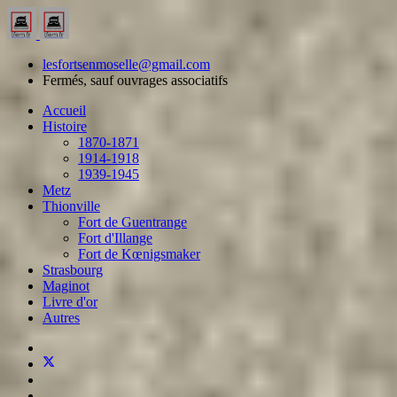
lesfortsenmoselle@gmail.com
Fermés, sauf ouvrages associatifs
Accueil
Histoire
1870-1871
1914-1918
1939-1945
Metz
Thionville
Fort de Guentrange
Fort d'Illange
Fort de Kœnigsmaker
Strasbourg
Maginot
Livre d'or
Autres