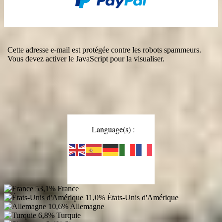
Cette adresse e-mail est protégée contre les robots spammeurs.
Vous devez activer le JavaScript pour la visualiser.
Language(s) :
53,1%
France
11,0%
États-Unis d'Amérique
10,6%
Allemagne
6,8%
Turquie