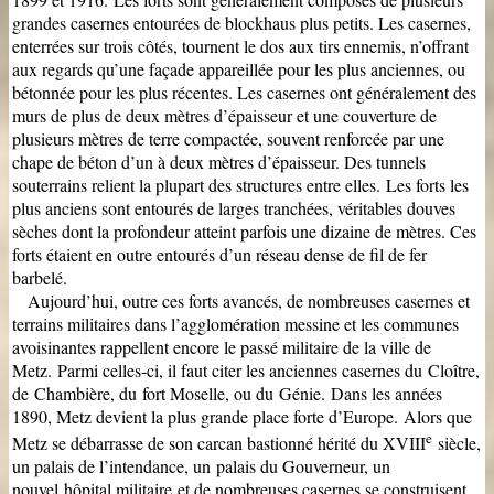
grandes casernes entourées de blockhaus plus petits. Les casernes,
enterrées sur trois côtés, tournent le dos aux tirs ennemis, n’offrant
aux regards qu’une façade appareillée pour les plus anciennes, ou
bétonnée pour les plus récentes. Les casernes ont généralement des
murs de plus de deux mètres d’épaisseur et une couverture de
plusieurs mètres de terre compactée, souvent renforcée par une
chape de béton d’un à deux mètres d’épaisseur. Des tunnels
souterrains relient la plupart des structures entre elles.
Les forts les
plus anciens sont entourés de larges tranchées, véritables douves
sèches dont la profondeur atteint parfois une dizaine de mètres. Ces
forts étaient en outre entourés d’un réseau dense de fil de fer
barbelé.
Aujourd’hui, outre ces forts avancés, de nombreuses casernes et
terrains militaires dans l’agglomération messine et les communes
avoisinantes rappellent encore le passé militaire de la ville de
Metz.
Parmi celles-ci, il faut citer les anciennes casernes du Cloître,
de Chambière, du fort Moselle, ou du Génie.
Dans les années
1890, Metz devient la plus grande place forte d’Europe.
Alors que
e
Metz se débarrasse de son carcan bastionné hérité du XVIII
siècle,
un palais de l’intendance, un palais du Gouverneur, un
nouvel hôpital militaire et de nombreuses casernes se construisent