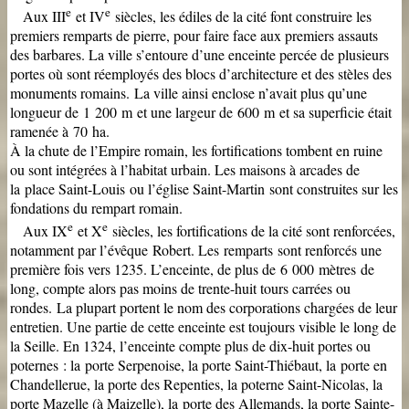
e
e
Aux III
et IV
siècles, les édiles de la cité font construire les
premiers remparts de pierre, pour faire face aux premiers assauts
des barbares. La ville s’entoure d’une enceinte percée de plusieurs
portes où sont réemployés des blocs d’architecture et des stèles des
monuments romains.
La ville ainsi enclose n’avait plus qu’une
longueur de 1 200 m et une largeur de 600 m et sa superficie était
ramenée à 70 ha.
À la chute de l’Empire romain, les fortifications tombent en ruine
ou sont intégrées à l’habitat urbain. Les maisons à arcades de
la place Saint-Louis ou l’église Saint-Martin sont construites sur les
fondations du rempart romain.
e
e
Aux IX
et X
siècles, les fortifications de la cité sont renforcées,
notamment par l’évêque Robert. Les remparts sont renforcés une
première fois vers 1235. L’enceinte, de plus de 6 000 mètres de
long, compte alors pas moins de trente-huit tours carrées ou
rondes.
La plupart portent le nom des corporations chargées de leur
entretien. Une partie de cette enceinte est toujours visible le long de
la Seille. En 1324, l’enceinte compte plus de dix-huit portes ou
poternes : la porte Serpenoise, la porte Saint-Thiébaut, la porte en
Chandellerue, la porte des Repenties, la poterne Saint-Nicolas, la
porte Mazelle (à Maizelle), la porte des Allemands, la porte Sainte-