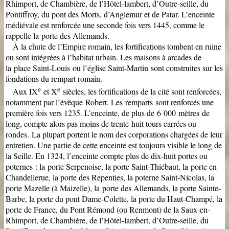
Rhimport, de Chambière, de l’Hôtel-lambert, d’Outre-seille, du
Pontiffroy, du pont des Morts, d’Anglemur et de Patar. L’enceinte
médiévale est renforcée une seconde fois vers 1445, comme le
rappelle la porte des Allemands.
À la chute de l’Empire romain, les fortifications tombent en ruine
ou sont intégrées à l’habitat urbain. Les maisons à arcades de
la place Saint-Louis ou l’église Saint-Martin sont construites sur les
fondations du rempart romain.
e
e
Aux IX
et X
siècles, les fortifications de la cité sont renforcées,
notamment par l’évêque Robert. Les remparts sont renforcés une
première fois vers 1235. L’enceinte, de plus de 6 000 mètres de
long, compte alors pas moins de trente-huit tours carrées ou
rondes.
La plupart portent le nom des corporations chargées de leur
entretien. Une partie de cette enceinte est toujours visible le long de
la Seille. En 1324, l’enceinte compte plus de dix-huit portes ou
poternes : la porte Serpenoise, la porte Saint-Thiébaut, la porte en
Chandellerue, la porte des Repenties, la poterne Saint-Nicolas, la
porte Mazelle (à Maizelle), la porte des Allemands, la porte Sainte-
Barbe, la porte du pont Dame-Colette, la porte du Haut-Champé, la
porte de France, du Pont Rémond (ou Renmont) de la Saux-en-
Rhimport, de Chambière, de l’Hôtel-lambert, d’Outre-seille, du