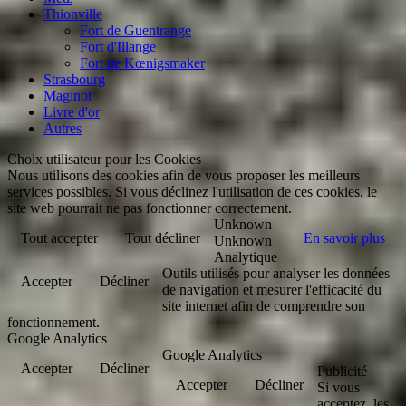
Thionville
Fort de Guentrange
Fort d'Illange
Fort de Kœnigsmaker
Strasbourg
Maginot
Livre d'or
Autres
Choix utilisateur pour les Cookies
Nous utilisons des cookies afin de vous proposer les meilleurs
services possibles. Si vous déclinez l'utilisation de ces cookies, le
site web pourrait ne pas fonctionner correctement.
Unknown
Tout accepter
Tout décliner
En savoir plus
Unknown
Analytique
Outils utilisés pour analyser les données
Accepter
Décliner
de navigation et mesurer l'efficacité du
site internet afin de comprendre son
fonctionnement.
Google Analytics
Google Analytics
Accepter
Décliner
Publicité
Accepter
Décliner
Si vous
acceptez, les