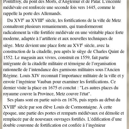
Pontiffroy, du pont des Morts, d’Anglemur et de Patar. L’enceinte
médiévale est renforcée une seconde fois vers 1445, comme le
rappelle la porte des Allemands.
e
e
Du XVI
au XVIII
siècle, les fortifications de la ville de Metz
connaîtront plusieurs remaniements, qui transformeront
radicalement la ville fortifiée médiévale en une véritable place forte
moderne, adaptée à l’artillerie et aux nouvelles techniques de
e
siège.
Metz devient une place forte au XVI
siècle, avec la
construction de la citadelle, peu après le siège de Charles Quint de
1552. Le magasin aux vivres, construit en 1559, fait partie
intégrante de la citadelle militaire et témoigne de l’organisation
rationnelle de l’intendance des garnisons militaires sous l’Ancien
Régime.
Louis XIV reconnait l’importance militaire de la ville et y
envoie l’ingénieur Vauban pour examiner les fortifications. Ce
dernier visite la place en 1675 et conclut : "Les autres places du
royaume couvre la Province, Metz couvre l'état".
Ses plans sont en partie suivis en 1676, puis repris au début du
e
XVIII
siècle par son élève Louis de Cormontaigne. À cette
époque, une partie des portes et remparts médiévaux est démolie et
remplacée par de nouveaux ouvrages fortifiés.
L’édification d’une
double couronne de fortification est confiée à l’ingénieur