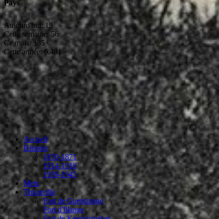
Pays
Aujourd'hui:
19
Cette semaine:
56
Ce mois:
135
Cette année:
6.401
Accueil
Histoire
1870-1871
1914-1918
1939-1945
Metz
Thionville
Fort de Guentrange
Fort d'Illange
Fort de Kœnigsmaker