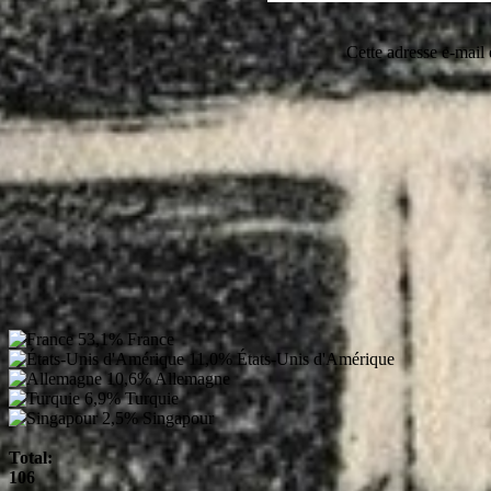
Cette adresse e-mail 
53,1%
France
11,0%
États-Unis d'Amérique
10,6%
Allemagne
6,9%
Turquie
2,5%
Singapour
Total:
106