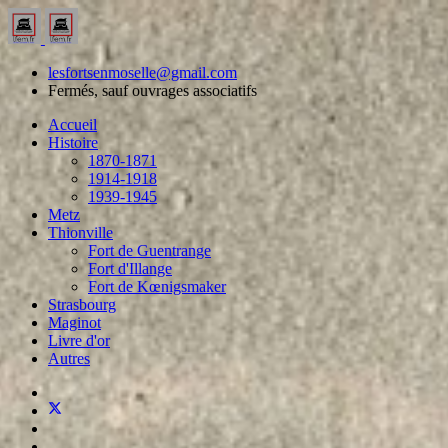
lesfortsenmoselle@gmail.com
Fermés, sauf ouvrages associatifs
Accueil
Histoire
1870-1871
1914-1918
1939-1945
Metz
Thionville
Fort de Guentrange
Fort d'Illange
Fort de Kœnigsmaker
Strasbourg
Maginot
Livre d'or
Autres