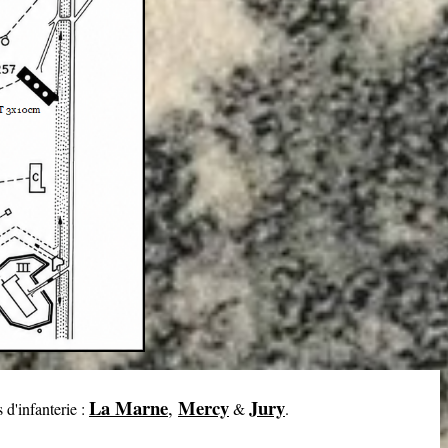
La Marne
Mercy
Jury
,
 d'infanterie :
&
.