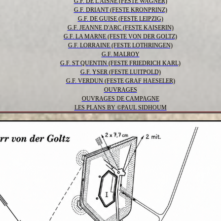
G.F. DE L'AISNE (FESTE WAGNER)
G.F. DRIANT (FESTE KRONPRINZ)
G.F. DE GUISE (FESTE LEIPZIG)
G.F. JEANNE D'ARC (FESTE KAISERIN)
G.F. LA MARNE (FESTE VON DER GOLTZ)
G.F. LORRAINE (FESTE LOTHRINGEN)
G.F. MALROY
G.F. ST QUENTIN (FESTE FRIEDRICH KARL)
G.F. YSER (FESTE LUITPOLD)
G.F. VERDUN (FESTE GRAF HAESELER)
OUVRAGES
OUVRAGES DE CAMPAGNE
LES PLANS BY ©PAUL SIDHOUM