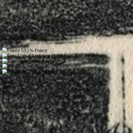
53,1%
France
11,0%
États-Unis d'Amérique
10,6%
Allemagne
6,8%
Turquie
2,5%
Singapour
Total:
106
Pays
Aujourd'hui:
11
Cette semaine:
132
Ce mois:
211
Cette année:
6.477