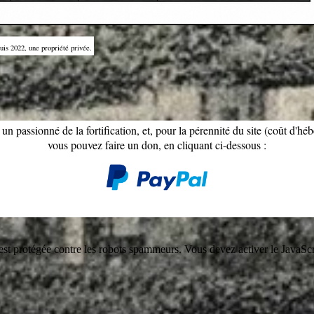
uis 2022, une propriété privée.
 un passionné de la fortification, et, pour la pérennité du site (coût d'hé
vous pouvez faire un don, en cliquant ci-dessous :
est protégée contre les robots spammeurs. Vous devez activer le JavaScri