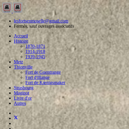
lesfortsenmoselle@gmail.com
Fermés, sauf ouvrages associatifs
Accueil
Histoire
1870-1871
1914-1918
1939-1945
Metz
Thionville
Fort de Guentrange
Fort d'Illange
Fort de Kœnigsmaker
Strasbourg
Maginot
Livre d'or
Autres