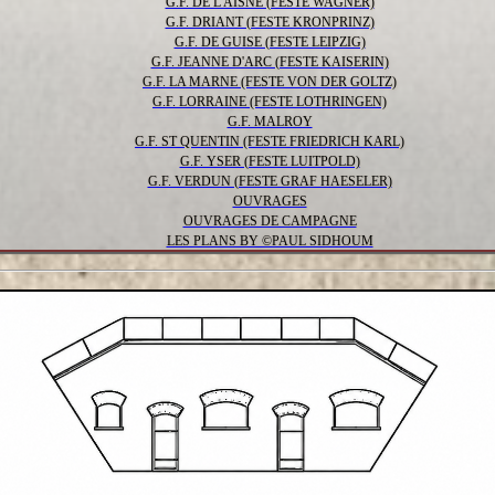
G.F. DE L'AISNE (FESTE WAGNER)
G.F. DRIANT (FESTE KRONPRINZ)
G.F. DE GUISE (FESTE LEIPZIG)
G.F. JEANNE D'ARC (FESTE KAISERIN)
G.F. LA MARNE (FESTE VON DER GOLTZ)
G.F. LORRAINE (FESTE LOTHRINGEN)
G.F. MALROY
G.F. ST QUENTIN (FESTE FRIEDRICH KARL)
G.F. YSER (FESTE LUITPOLD)
G.F. VERDUN (FESTE GRAF HAESELER)
OUVRAGES
OUVRAGES DE CAMPAGNE
LES PLANS BY ©PAUL SIDHOUM