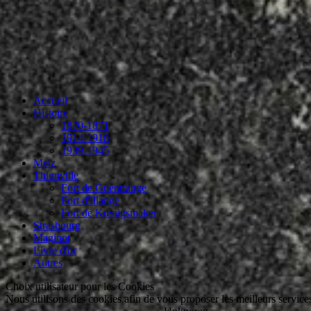
Accueil
Histoire
1870-1871
1914-1918
1939-1945
Metz
Thionville
Fort de Guentrange
Fort d'Illange
Fort de Kœnigsmaker
Strasbourg
Maginot
Livre d'or
Autres
Choix utilisateur pour les Cookies
Nous utilisons des cookies afin de vous proposer les meilleurs services