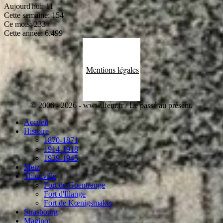
Aujourd'hui:
11
Cette semaine:
154
Ce mois:
233
Cette année:
6.499
Mentions légales
© 2006 - 2026 - www.lfem.fr / Le passé au présent.
Accueil
Histoire
1870-1871
1914-1918
1939-1945
Metz
Thionville
Fort de Guentrange
Fort d'Illange
Fort de Kœnigsmaker
Strasbourg
Maginot