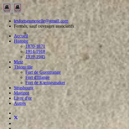
lesfortsenmoselle@gmail.com
Fermés, sauf ouvrages associatifs
Accueil
Histoire
1870-1871
1914-1918
1939-1945
Metz
Thionville
Fort de Guentrange
Fort d'Illange
Fort de Kœnigsmaker
Strasbourg
Maginot
Livre d'or
Autres