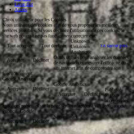
Livre d'or
Autres
Choix utilisateur pour les Cookies
Nous utilisons des cookies afin de vous proposer les meilleurs
services possibles. Si vous déclinez l'utilisation de ces cookies, le
site web pourrait ne pas fonctionner correctement.
Unknown
Tout accepter
Tout décliner
En savoir plus
Unknown
Analytique
Outils utilisés pour analyser les données
Accepter
Décliner
de navigation et mesurer l'efficacité du
site internet afin de comprendre son
fonctionnement.
Google Analytics
Google Analytics
Accepter
Décliner
Publicité
Accepter
Décliner
Si vous
acceptez, les
annonces présentes sur la page seront adaptées à vos préférences.
Publicité Google
Sauvegarder
Accepter
Décliner