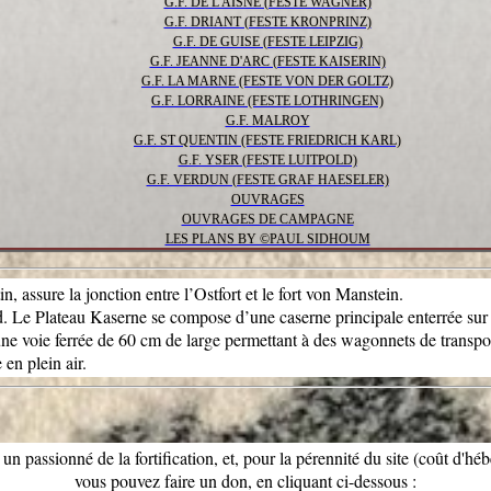
G.F. DE L'AISNE (FESTE WAGNER)
G.F. DRIANT (FESTE KRONPRINZ)
G.F. DE GUISE (FESTE LEIPZIG)
G.F. JEANNE D'ARC (FESTE KAISERIN)
G.F. LA MARNE (FESTE VON DER GOLTZ)
G.F. LORRAINE (FESTE LOTHRINGEN)
G.F. MALROY
G.F. ST QUENTIN (FESTE FRIEDRICH KARL)
G.F. YSER (FESTE LUITPOLD)
G.F. VERDUN (FESTE GRAF HAESELER)
OUVRAGES
OUVRAGES DE CAMPAGNE
LES PLANS BY ©PAUL SIDHOUM
, assure la jonction entre l’Ostfort et le fort von Manstein.
d. Le Plateau Kaserne se compose d’une caserne principale enterrée sur tr
 une voie ferrée de 60 cm de large permettant à des wagonnets de transpo
 en plein air.
 un passionné de la fortification, et, pour la pérennité du site (coût d'hé
vous pouvez faire un don, en cliquant ci-dessous :