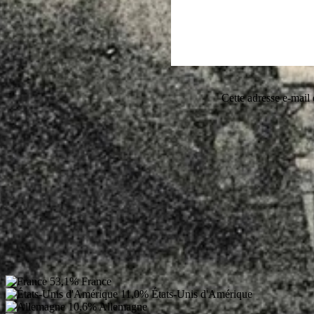
Cette adresse e-mail 
53,1%
France
11,0%
États-Unis d'Amérique
10,6%
Allemagne