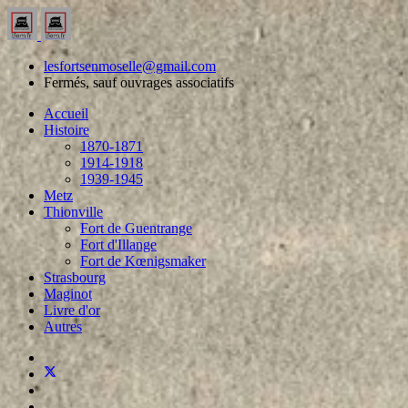
lesfortsenmoselle@gmail.com
Fermés, sauf ouvrages associatifs
Accueil
Histoire
1870-1871
1914-1918
1939-1945
Metz
Thionville
Fort de Guentrange
Fort d'Illange
Fort de Kœnigsmaker
Strasbourg
Maginot
Livre d'or
Autres