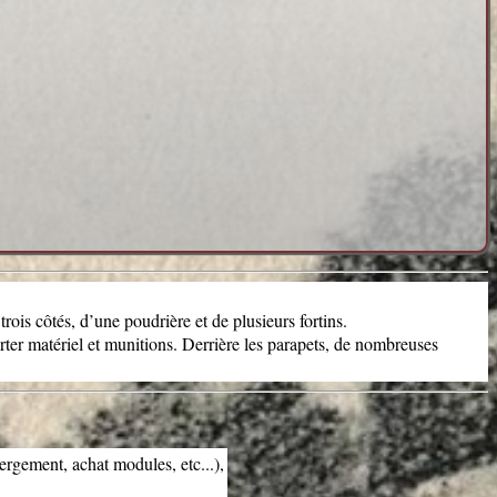
ois côtés, d’une poudrière et de plusieurs fortins.
rter matériel et munitions. Derrière les parapets, de nombreuses
bergement, achat modules, etc...),