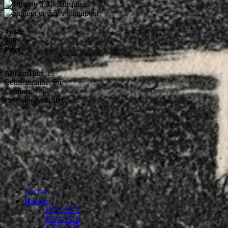
6,9%
Turquie
2,5%
Singapour
Total:
106
Pays
Aujourd'hui:
19
Cette semaine:
56
Ce mois:
135
Cette année:
6.401
Accueil
Histoire
1870-1871
1914-1918