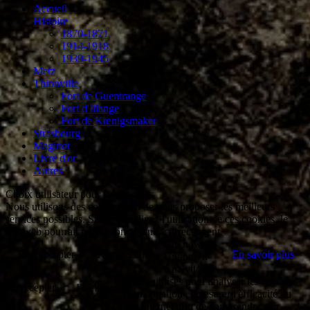
Accueil
Histoire
1870-1871
1914-1918
1939-1945
Metz
Thionville
Fort de Guentrange
Fort d'Illange
Fort de Kœnigsmaker
Strasbourg
Maginot
Livre d'or
Autres
Choix utilisateur pour les Cookies
Nous utilisons des cookies afin de vous proposer les meilleurs
services possibles. Si vous déclinez l'utilisation de ces cookies, le
site web pourrait ne pas fonctionner correctement.
Unknown
Tout accepter
Tout décliner
En savoir plus
Unknown
Analytique
Outils utilisés pour analyser les données
Accepter
Décliner
de navigation et mesurer l'efficacité du
site internet afin de comprendre son