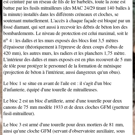
est ceinturé par un réseau de fils de fer barbelés, toute la zone est
battue par les fusils mitrailleurs (des MAC 24/29 tirant 140 balles à
la minute) installés dans les différents créneaux et cloches, se
soutenant mutuellement. L'accès à chaque façade est bloqué par un
fossé diamant, qui sert aussi à recevoir les débris de béton lors des
bombardements. Le niveau de protection est celui maximal, soit le
o
n
4 : les dalles et les murs exposés des blocs font 3,5 mètres
d'épaisseur (théoriquement à l'épreuve de deux coups d'obus de
420 mm), les autres murs, les radiers et les planchers 1,75 mètre.
L'intérieur des dalles et murs exposés est en plus recouvert de 5 mm
de tôle pour protéger le personnel de la formation de
ménisque
(projection de béton à l'intérieur, aussi dangereux qu'un obus).
Le bloc 1 se situe en avant de l'aile est : il s'agit d'un bloc
d'infanterie, équipé d'une tourelle de mitrailleuses.
Le bloc 2 est un bloc d'artillerie, armé d'une tourelle pour deux
canons de 75 mm modèle 1933 et de deux cloches GFM (guetteur
fusil-mitrailleur).
Le bloc 3 est armé d'une tourelle pour deux mortiers de 81 mm,
ainsi qu'une cloche GFM (servant d'observatoire auxiliaire, sous