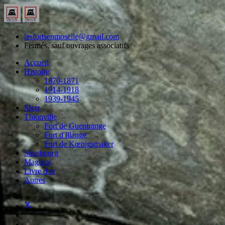
lesfortsenmoselle@gmail.com
Fermés, sauf ouvrages associatifs
Accueil
Histoire
1870-1871
1914-1918
1939-1945
Metz
Thionville
Fort de Guentrange
Fort d'Illange
Fort de Kœnigsmaker
Strasbourg
Maginot
Livre d'or
Autres