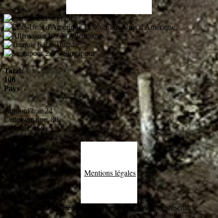
53,1%
France
11,0%
États-Unis d'Amérique
10,6%
Allemagne
6,8%
Turquie
2,5%
Singapour
Total:
106
Pays
Aujourd'hui:
24
Cette semaine:
80
Ce mois:
159
Cette année:
6.425
Mentions légales
© 2006 - 2026 - www.lfem.fr / Le passé au présent.