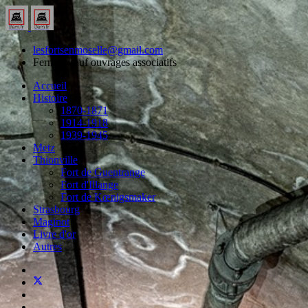
lesfortsenmoselle@gmail.com
Fermés, sauf ouvrages associatifs
Accueil
Histoire
1870-1871
1914-1918
1939-1945
Metz
Thionville
Fort de Guentrange
Fort d'Illange
Fort de Kœnigsmaker
Strasbourg
Maginot
Livre d'or
Autres