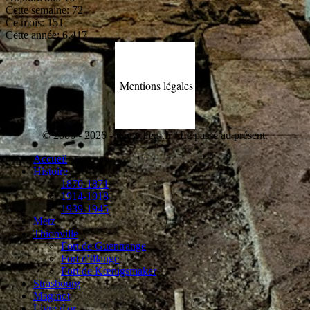
Cette semaine:
72
Ce mois:
151
Cette année:
6.417
Mentions légales
© 2006 - 2026 - www.lfem.fr / Le passé au présent.
Accueil
Histoire
1870-1871
1914-1918
1939-1945
Metz
Thionville
Fort de Guentrange
Fort d'Illange
Fort de Kœnigsmaker
Strasbourg
Maginot
Livre d'or