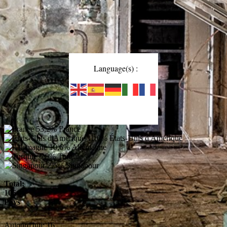
Language(s) :
53,2%
France
11,0%
États-Unis d'Amérique
10,6%
Allemagne
6,9%
Turquie
2,5%
Singapour
Total:
106
Pays
Aujourd'hui:
16