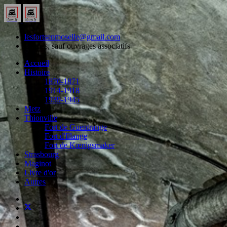
lesfortsenmoselle@gmail.com
Fermés, sauf ouvrages associatifs
Accueil
Histoire
1870-1871
1914-1918
1939-1945
Metz
Thionville
Fort de Guentrange
Fort d'Illange
Fort de Kœnigsmaker
Strasbourg
Maginot
Livre d'or
Autres