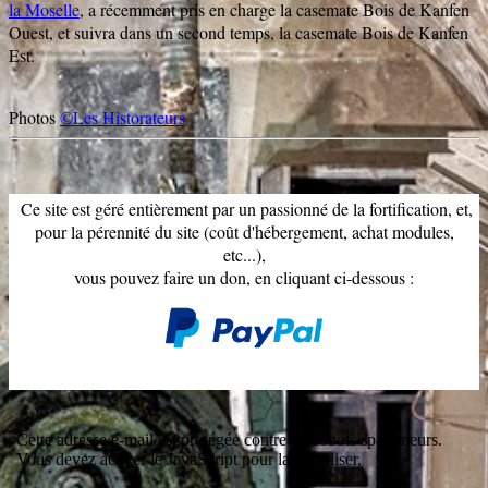
la Moselle
, a récemment pris en charge la casemate Bois de Kanfen
Ouest, et suivra dans un second temps, la casemate Bois de Kanfen
Est.
Photos
©Les Historateurs
Ce site est géré entièrement par un passionné de la fortification, et,
pour la pérennité du site (coût d'hébergement, achat modules,
etc...),
vous pouvez faire un don, en cliquant ci-dessous :
Cette adresse e-mail est protégée contre les robots spammeurs.
Vous devez activer le JavaScript pour la visualiser.