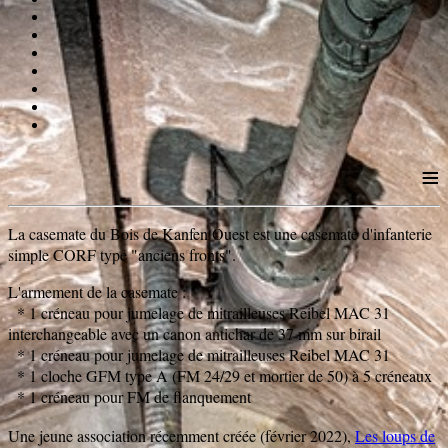
≡
La casemate du Bois de Kanfen Ouest est une casemate d'infanterie
simple CORF type "anciens fronts".
L'armement de la casemate :
* 1 créneau pour jumelage de mitrailleuses Reibel MAC 31
interchangeable avec un canon antichar de 37 mm sur birail
* 1 créneau pour jumelage de mitrailleuses Reibel MAC 31
* 1 cloche GFM type A (FM 24/29 et mortier de 50) à 5 créneaux
* 1 créneau pour FM de flanquement
Une jeune association récemment créée (février 2022),
Les loups de