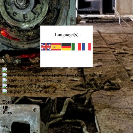
Language(s) :
53,1%
France
11,0%
États-Unis d'Amérique
10,6%
Allemagne
6,8%
Turquie
2,5%
Singapour
Total:
106
Pays
Aujourd'hui:
4
Cette semaine:
147