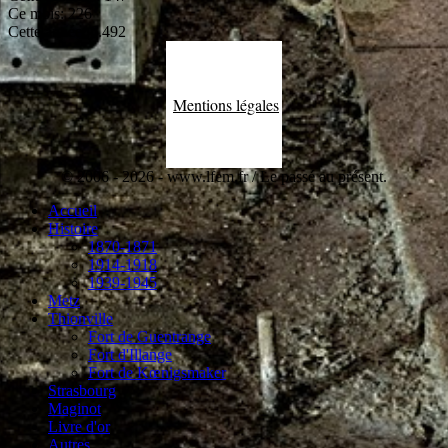
Ce mois:
226
Cette année:
6.492
Mentions légales
© 2006 - 2026 - www.lfem.fr / Le passé au présent.
Accueil
Histoire
1870-1871
1914-1918
1939-1945
Metz
Thionville
Fort de Guentrange
Fort d'Illange
Fort de Kœnigsmaker
Strasbourg
Maginot
Livre d'or
Autres